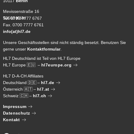
10117
Berlin
Mevissenstraße 16
50668
Köln
Tel. 0700 7777 6767
Fax. 0700 7777 6761
info(at)hl7.de
Unsere Geschäftsstellen sind nicht ständig besetzt. Benutzen Sie
gerne unser
Kontaktformular
.
HL7 Deutschland ist Teil von HL7 Europe
HL7 Europe 🇪🇺 –
hl7europe.org
HL7 D-A-CH Affiliates
Deutschland 🇩🇪 –
hl7.de
Österreich 🇦🇹 –
hl7.at
Schweiz 🇨🇭 –
hl7.ch
Impressum
Datenschutz
Kontakt