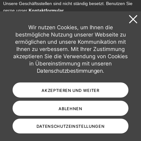
Unsere Geschäftsstellen sind nicht ständig besetzt. Benutzen Sie
gerne unser
Kontaktformular
.
HL7 Deutschland ist Teil von HL7 Europe
Wir nutzen Cookies, um Ihnen die
HL7 Europe 🇪🇺 –
hl7europe.org
bestmögliche Nutzung unserer Webseite zu
HL7 D-A-CH Affiliates
ermöglichen und unsere Kommunikation mit
Deutschland 🇩🇪 –
hl7.de
Ihnen zu verbessern. Mit Ihrer Zustimmung
Österreich 🇦🇹 –
hl7.at
akzeptieren Sie die Verwendung von Cookies
Schweiz 🇨🇭 –
hl7.ch
in Übereinstimmung mit unseren
Datenschutzbestimmungen
.
Impressum
Datenschutz
Kontakt
AKZEPTIEREN UND WEITER
ABLEHNEN
©
2026
HL7 Deutschland e.V.
DATENSCHUTZEINSTELLUNGEN