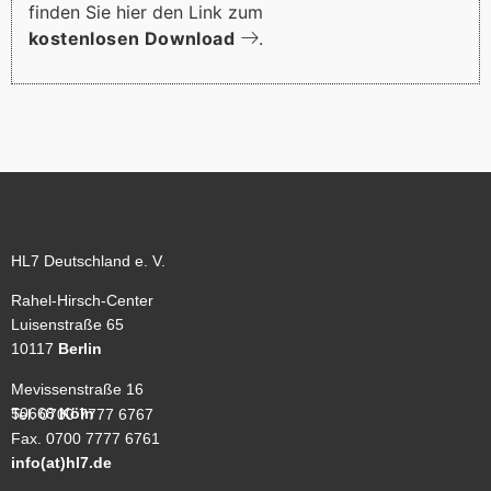
finden Sie hier den Link zum
kostenlosen Download
.
HL7 Deutschland e. V.
Rahel-Hirsch-Center
Luisenstraße 65
10117
Berlin
Mevissenstraße 16
50668
Köln
Tel. 0700 7777 6767
Fax. 0700 7777 6761
info(at)hl7.de