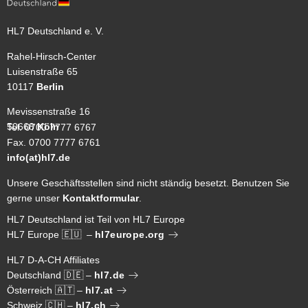
HL7 Deutschland e. V.
Rahel-Hirsch-Center
Luisenstraße 65
10117
Berlin
Mevissenstraße 16
50668
Köln
Tel. 0700 7777 6767
Fax. 0700 7777 6761
info(at)hl7.de
Unsere Geschäftsstellen sind nicht ständig besetzt. Benutzen Sie
gerne unser
Kontaktformular
.
HL7 Deutschland ist Teil von HL7 Europe
HL7 Europe 🇪🇺 –
hl7europe.org
HL7 D-A-CH Affiliates
Deutschland 🇩🇪 –
hl7.de
Österreich 🇦🇹 –
hl7.at
Schweiz 🇨🇭 –
hl7.ch